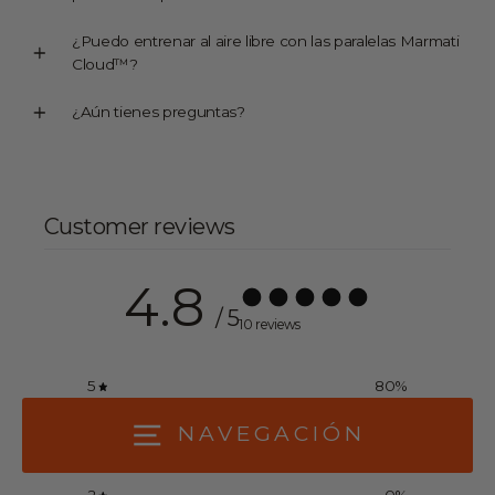
¿Puedo entrenar al aire libre con las paralelas Marmati
Cloud™?
¿Aún tienes preguntas?
Customer reviews
4.8
/ 5
10 reviews
5
80
%
4
20
%
NAVEGACIÓN
3
0
%