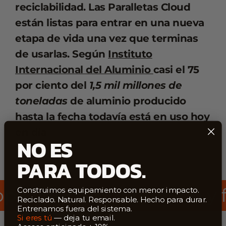
reciclabilidad. Las Paralletas Cloud
están listas para entrar en una nueva
etapa de vida una vez que terminas
de usarlas. Según
Instituto
Internacional del Aluminio
casi el 75
por ciento del
1,5 mil millones de
toneladas
de aluminio producido
hasta la fecha todavía está en uso hoy
en día
NO ES
PARA TODOS.
do, obtenido y fabricado
Construimos equipamiento con menor impacto.
Reciclado. Natural. Responsable. Hecho para durar.
Entrenamos fuera del sistema.
Si eres tú
— deja tu email.