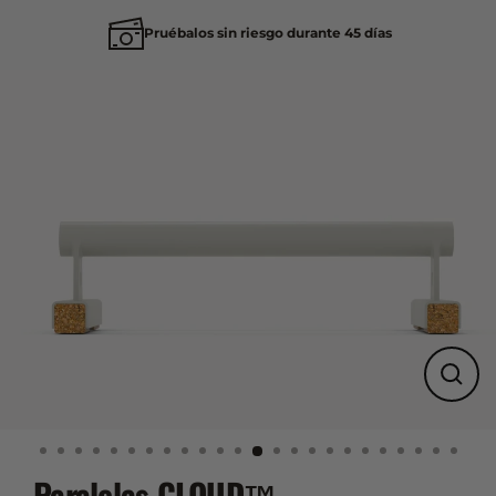
Pruébalos sin riesgo durante 45 días
Ir
directamente
al
contenido
Cerrar
(esc)
Paralelas CLOUD™