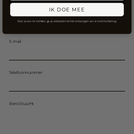
IK DOE MEE
Naam
Door je aan te melden, ga je akkoord met het ontvangen van e-mailmarketing.
E-mail
Telefoonnummer
BericStuurht