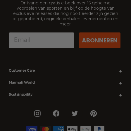
Ontvang een gratis e-boek over 15 geheime
voordelen van sporten en blijf op de hoogte van
exclusieve releases die nog nooit eerder zijn gezien
of geprobeerd, originele verhalen, evenementen en
meer.
ABONNEREN
Customer Care
Bestelstatus
Marmati World
Verzendgegevens
Over ons
Sustainability
Retouren en terugbetalingen
Partners
Realiteit
Voorwaarden
Earn & Burn
Instagram
Facebook
Twitter
Pinterest
Productie
Privacybeleid
Pers
Transparantie
Neem contact met ons op
Hoteloplossingen
Materialen