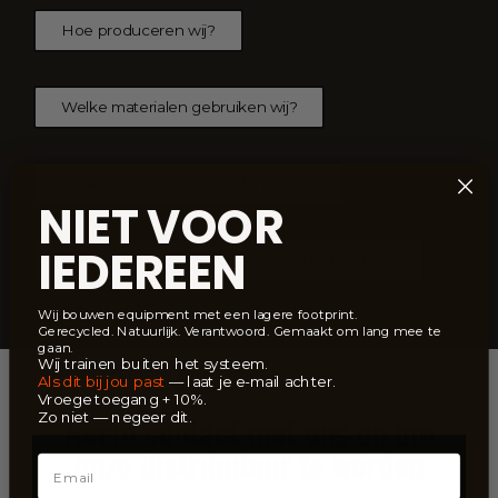
Hoe produceren wij?
Welke materialen gebruiken wij?
Waarom transparantie belangrijk is?
NIET VOOR
IEDEREEN
Strap's Yarn GRS-certificaat - 97% rPET-gehalte
Wij bouwen equipment met een lagere footprint.
Gerecycled. Natuurlijk. Verantwoord. Gemaakt om lang mee te
gaan.
Wij trainen buiten het systeem.
Als dit bij jou past
— laat je e-mail achter.
Vroege toegang + 10%.
Neem contact met ons op om
Zo niet — negeer dit.
onze distributeur te worden
Email