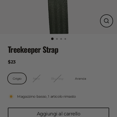
Chiudi
(esc)
Treekeeper Strap
$23
Prezzo
di
listino
Colore
Grigio
Nero
Blu navy
Arancia
Magazzino basso, 1 articolo rimasto
Aggiungi al carrello