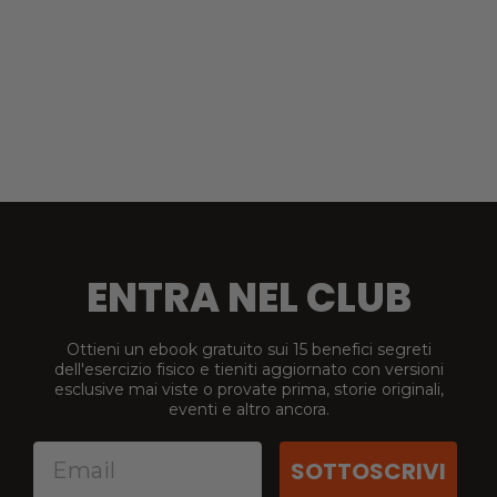
Treekeeper Strap
$23
ENTRA NEL CLUB
Ottieni un ebook gratuito sui 15 benefici segreti
dell'esercizio fisico e tieniti aggiornato con versioni
esclusive mai viste o provate prima, storie originali,
eventi e altro ancora.
SOTTOSCRIVI