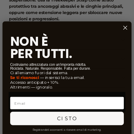
protettivo tra ancoraggi abrasivi e le cinghie principali,
oppure come estensione leggera per sbloccare nuove
posizioni e progressioni.
NON È
Perché lo amerai
PER TUTTI.
Caratteristiche
Costruiamo attrezzatura con un’impronta ridotta.
Riciclata. Naturale. Responsabile. Fatta per durare.
Ci alleniamo fuori dal sistema.
Se ti riconosci
— inserisci la tua email.
Specifiche tecniche
Accesso anticipato + 10%.
Altrimenti — ignoralo.
Altri utilizzi creativi
Email
GARANZIA SODDISFATTI O RIMBORSATI
CI STO
Registrandoti acconsenti a ricevere email di marketing.