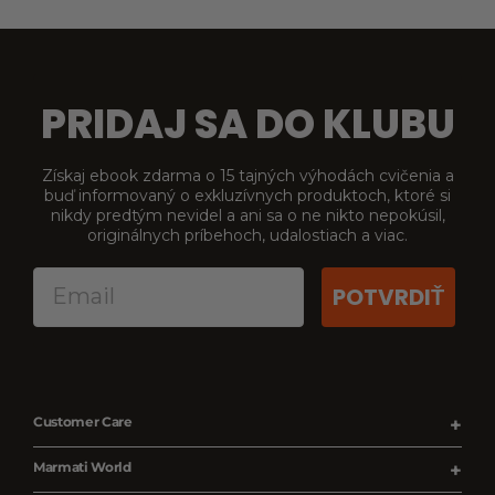
PRIDAJ SA DO KLUBU
Získaj ebook zdarma o 15 tajných výhodách cvičenia a
buď informovaný o exkluzívnych produktoch, ktoré si
nikdy predtým nevidel a ani sa o ne nikto nepokúsil,
originálnych príbehoch, udalostiach a viac.
POTVRDIŤ
Customer Care
Stav objednávky
Marmati World
Podrobnosti o doručení