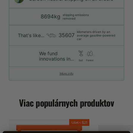
shipping emissions
8694kg
removed
kilometers driven by an
35607
That's like...
average gasoline-powered
car
We fund
innovations in...
Soil
Forest
More info
Viac populárnych produktov
Ušetri
$23