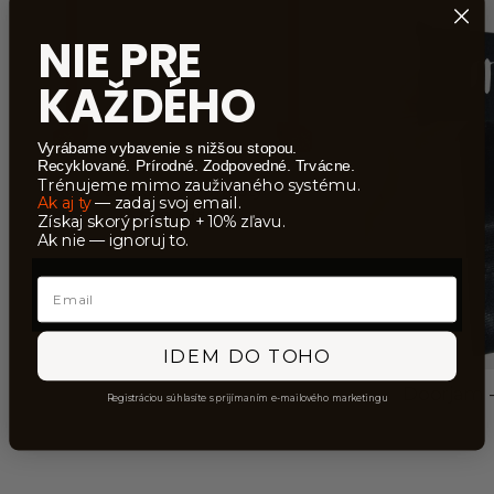
NIE PRE
KAŽDÉHO
Vyrábame vybavenie s nižšou stopou.
Recyklované. Prírodné. Zodpovedné. Trvácne.
Trénujeme mimo zauživaného systému.
CLOUD™ Paralety
Ak aj ty
— zadaj svoj email.
Bežná
Zľavnená
$149
od
$127
Získaj skorý prístup + 10% zľavu.
cena
cena
Ak nie — ignoruj to.
Email
IDEM DO TOHO
Doorjam -
Registráciou súhlasíte s prijímaním e-mailového marketingu