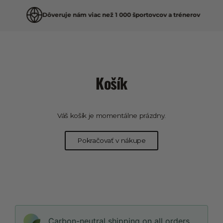
Dôveruje nám viac než 1 000 športovcov a trénerov
Preskočiť
na
Košík
obsah
Váš košík je momentálne prázdny.
Pokračovať v nákupe
Carbon-neutral shipping on all orders